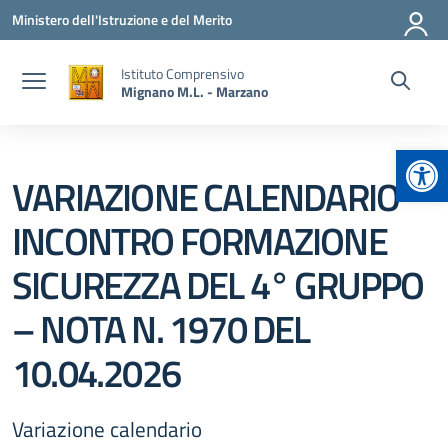
Vai ai contenuti
Vai al menu di navigazione
Vai al footer
Ministero dell'Istruzione e del Merito
Istituto Comprensivo
Mignano M.L. - Marzano
Apr
VARIAZIONE CALENDARIO
INCONTRO FORMAZIONE
SICUREZZA DEL 4° GRUPPO
– NOTA N. 1970 DEL
10.04.2026
Variazione calendario