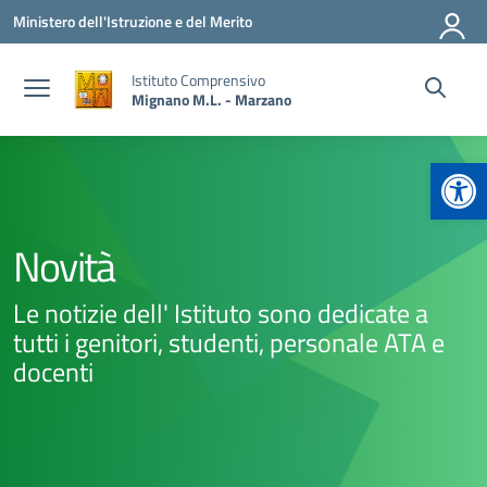
Vai ai contenuti
Vai al menu di navigazione
Vai al footer
Ministero dell'Istruzione e del Merito
Istituto Comprensivo
Mignano M.L. - Marzano
Apr
Novità
Le notizie dell' Istituto sono dedicate a
tutti i genitori, studenti, personale ATA e
docenti