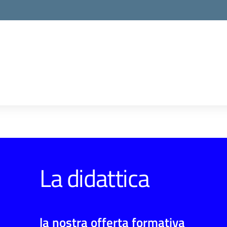
La didattica
la nostra offerta formativa