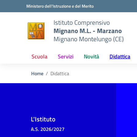
Vai ai contenuti
Vai al menu di navigazione
Vai al footer
Ministero dell'Istruzione e del Merito
Istituto Comprensivo
Mignano M.L. - Marzano
Mignano Montelungo (CE)
Scuola
Servizi
Novità
Didattica
Home
Didattica
L'Istituto
A.S. 2026/2027