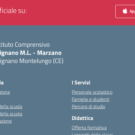
iciale su:
App
tituto Comprensivo
ignano M.L. - Marzano
ignano Montelungo (CE)
Visita la pagina iniziale della scuola
la
I Servizi
zione
Personale scolastico
Famiglie e studenti
della scuola
Percorsi di studio
della scuola
Didattica
azione
Offerta formativa
I progetti delle classi