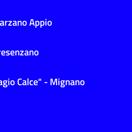
 Marzano Appio
Presenzano
iagio Calce" - Mignano