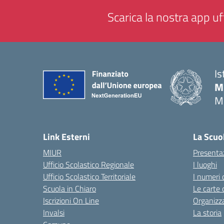
Scarica la nostra app uff
Is
M
M
— 
Link Esterni
La Scuo
MIUR
Presenta
Ufficio Scolastico Regionale
I luoghi
Ufficio Scolastico Territoriale
I numeri 
Scuola in Chiaro
Le carte 
Iscrizioni On Line
Organizz
Invalsi
La storia