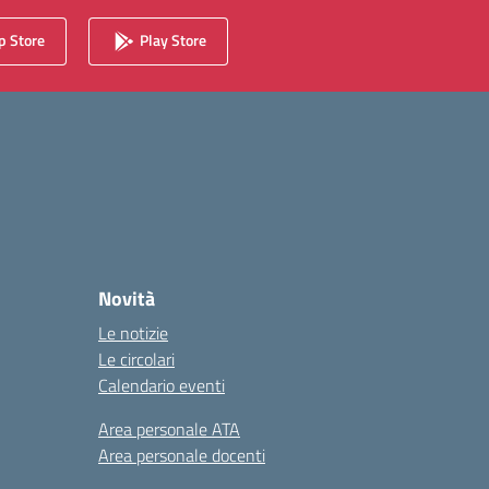
 Store
Play Store
Novità
Le notizie
Le circolari
Calendario eventi
Area personale ATA
Area personale docenti