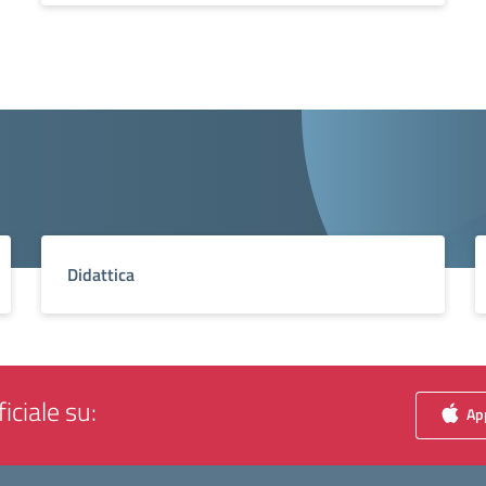
Didattica
iciale su:
App