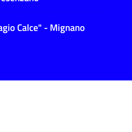
iagio Calce" - Mignano