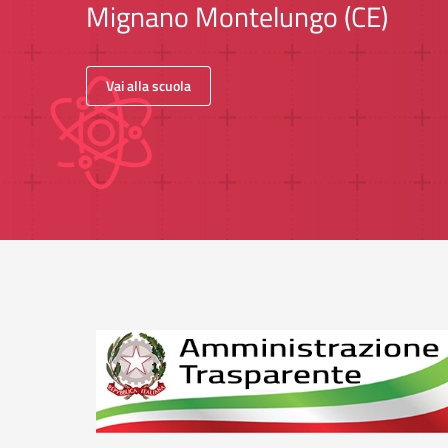
Mignano Montelungo (CE)
Vai alla scuola