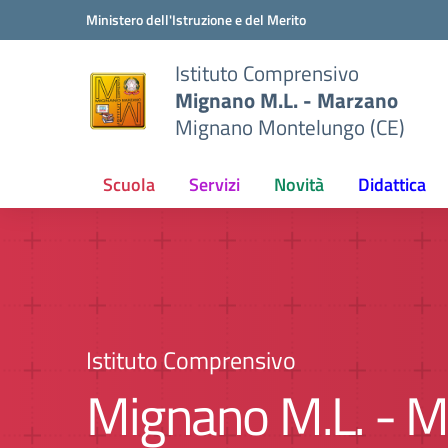
Vai ai contenuti
Vai al menu di navigazione
Vai al footer
Ministero dell'Istruzione e del Merito
Istituto Comprensivo
Mignano M.L. - Marzano
Mignano Montelungo (CE)
Scuola
Servizi
Novità
Didattica
Istituto Comprensivo
Mignano M.L. - 