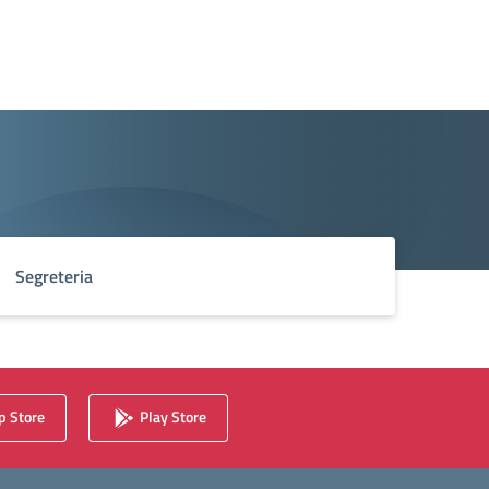
Segreteria
 Store
Play Store