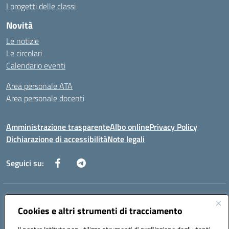
I progetti delle classi
Novità
Le notizie
Le circolari
Calendario eventi
Area personale ATA
Area personale docenti
Amministrazione trasparente
Albo online
Privacy Policy
Dichiarazione di accessibilità
Note legali
Seguici su:
Indirizzo:
Corso Umberto I, 208 – 81049 Mignano Montelungo (CE)
Centralino:
Cookies e altri strumenti di tracciamento
0823904424
Email:
ceic8ax00c@istruzione.it
Posta elettronica certificata (PEC):
ceic8ax00c@pec.istruzione.it