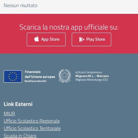
Nessun risultato
Scarica la nostra app ufficiale su:
App Store
Play Store
Istituto Comprensivo
Mignano M.L. - Marzano
Mignano Montelungo (CE)
— Visita la pagina iniziale della scuola
Link Esterni
MIUR
Ufficio Scolastico Regionale
Ufficio Scolastico Territoriale
Scuola in Chiaro