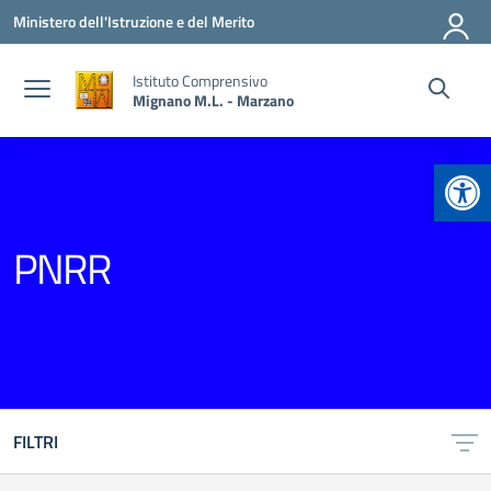
Vai ai contenuti
Vai al menu di navigazione
Vai al footer
Ministero dell'Istruzione e del Merito
Istituto Comprensivo
Mignano M.L. - Marzano
Apr
PNRR
FILTRI