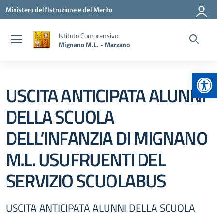
Vai ai contenuti
Vai al menu di navigazione
Vai al footer
Ministero dell'Istruzione e del Merito
Istituto Comprensivo
Mignano M.L. - Marzano
Apr
USCITA ANTICIPATA ALUNNI
DELLA SCUOLA
DELL’INFANZIA DI MIGNANO
M.L. USUFRUENTI DEL
SERVIZIO SCUOLABUS
USCITA ANTICIPATA ALUNNI DELLA SCUOLA