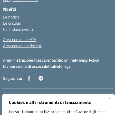
Novità
Le notizie
Le circolari
Calendario eventi
Area personale ATA
Area personale docenti
Amministrazione trasparente
Albo online
Privacy Policy
Dichiarazione di accessibilità
Note legali
Seguici su:
Indirizzo:
Corso Umberto I, 208 – 81049 Mignano Montelungo (CE)
Centralino:
Cookies e altri strumenti di tracciamento
0823904424
Email:
ceic8ax00c@istruzione.it
Posta elettronica certificata (PEC):
ceic8ax00c@pec.istruzione.it
Il nostro Istituto non utilizza strumenti di profilazione degli utenti -