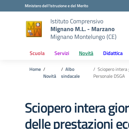
Vai ai contenuti
Vai al menu di navigazione
Vai al footer
Ministero dell'Istruzione e del Merito
Istituto Comprensivo
Mignano M.L. - Marzano
Mignano Montelungo (CE)
Scuola
Servizi
Novità
Didattica
Home
Albo
Sciopero intera
Novità
sindacale
Personale DSGA
Sciopero intera gi
delle prestazioni ec