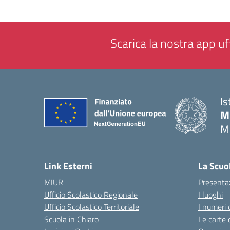
Scarica la nostra app uff
Is
M
M
— 
Link Esterni
La Scuo
MIUR
Presenta
Ufficio Scolastico Regionale
I luoghi
Ufficio Scolastico Territoriale
I numeri 
Scuola in Chiaro
Le carte 