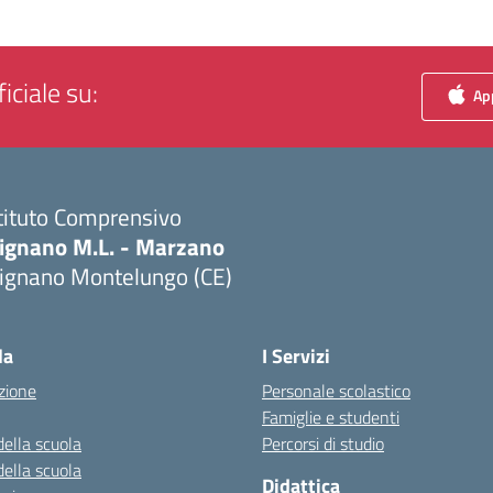
iciale su:
App
tituto Comprensivo
ignano M.L. - Marzano
ignano Montelungo (CE)
Visita la pagina iniziale della scuola
la
I Servizi
zione
Personale scolastico
Famiglie e studenti
della scuola
Percorsi di studio
della scuola
Didattica