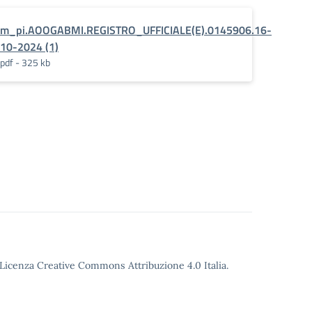
ro_di_lavoro_straordinario
m_pi.AOOGABMI.REGISTRO_UFFICIALE(E).0145906.16-
10-2024 (1)
pdf - 325 kb
o Licenza Creative Commons Attribuzione 4.0 Italia.