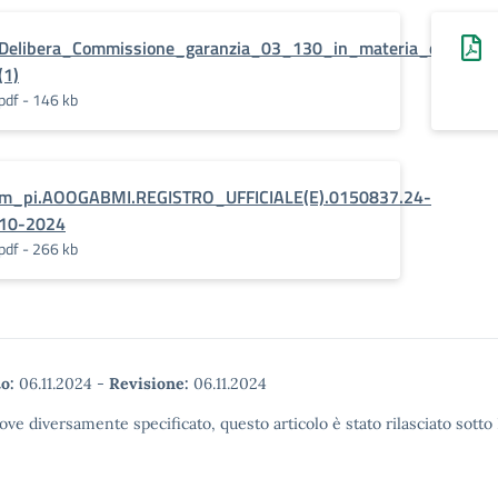
Delibera_Commissione_garanzia_03_130_in_materia_di_sciope
(1)
pdf - 146 kb
m_pi.AOOGABMI.REGISTRO_UFFICIALE(E).0150837.24-
10-2024
pdf - 266 kb
o:
06.11.2024
-
Revisione:
06.11.2024
ove diversamente specificato, questo articolo è stato rilasciato sott