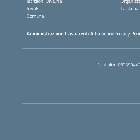
Iscrizioni On Line
Organizz
Invalsi
La storia
Comune
Amministrazione trasparente
Albo online
Privacy Poli
Centralino:
08239044