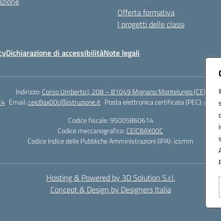
azione
Offerta formativa
I progetti delle classi
cy
Dichiarazione di accessibilità
Note legali
Indirizzo:
Corso Umberto I, 208 – 81049 Mignano Montelungo (CE)
24
Email:
ceic8ax00c@istruzione.it
Posta elettronica certificata (PEC):
ceic8
Codice fiscale: 95005860614
Codice meccanografico:
CEIC8AX00C
Codice Indice delle Pubbliche Amministrazioni (IPA): icsmm
Hosting & Powered by 3D Solution S.r.l.
Concept & Design by Designers Italia