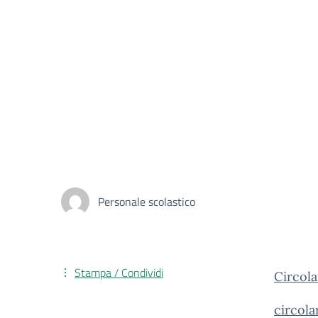
Personale scolastico
Stampa / Condividi
Circo
circol