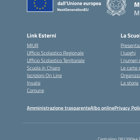
M
M
— 
Link Esterni
La Scuo
MIUR
Presenta
Ufficio Scolastico Regionale
I luoghi
Ufficio Scolastico Territoriale
I numeri 
Scuola in Chiaro
Le carte 
Iscrizioni On Line
Organizz
Invalsi
La storia
Comune
Amministrazione trasparente
Albo online
Privacy Poli
Centralino:
08239044