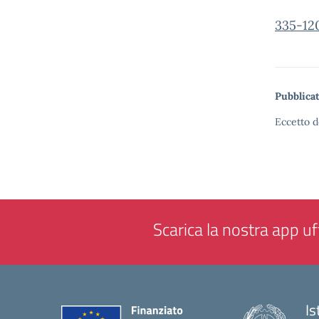
335-12
Pubblicat
Eccetto d
Scarica la nostra app uff
Is