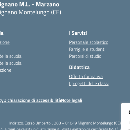
ignano M.L. - Marzano
ignano Montelungo (CE)
Visita la pagina iniziale della scuola
la
I Servizi
zione
Personale scolastico
Famiglie e studenti
della scuola
Percorsi di studio
della scuola
Didattica
azione
Offerta formativa
I progetti delle classi
cy
Dichiarazione di accessibilità
Note legali
Indirizzo:
Corso Umberto I, 208 – 81049 Mignano Montelungo (CE)
24
Email:
ceic8ax00c@istruzione.it
Posta elettronica certificata (PEC):
ceic8