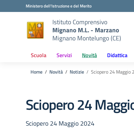
Vai ai contenuti
Vai al menu di navigazione
Vai al footer
Ministero dell'Istruzione e del Merito
Istituto Comprensivo
Mignano M.L. - Marzano
Mignano Montelungo (CE)
Scuola
Servizi
Novità
Didattica
Home
Novità
Notizie
Sciopero 24 Maggio 
Sciopero 24 Maggi
Sciopero 24 Maggio 2024