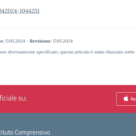
042024-1044251
o:
17.05.2024
-
Revisione:
17.05.2024
ove diversamente specificato, questo articolo è stato rilasciato sott
iciale su:
App
tituto Comprensivo