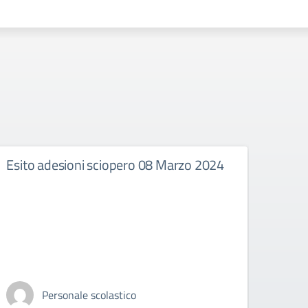
Esito adesioni sciopero 08 Marzo 2024
Conv
Scuo
Personale scolastico