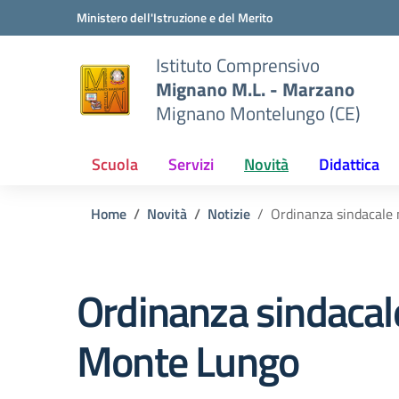
Vai ai contenuti
Vai al menu di navigazione
Vai al footer
Ministero dell'Istruzione e del Merito
Istituto Comprensivo
Mignano M.L. - Marzano
Mignano Montelungo (CE)
Scuola
Servizi
Novità
Didattica
Home
Novità
Notizie
Ordinanza sindacale
Ordinanza sindaca
Monte Lungo