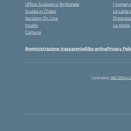
Ufficio Scolastico Territoriale
I numeri 
Scuola in Chiaro
Le carte 
Iscrizioni On Line
Organizz
Invalsi
La storia
Comune
Amministrazione trasparente
Albo online
Privacy Poli
Centralino:
08239044