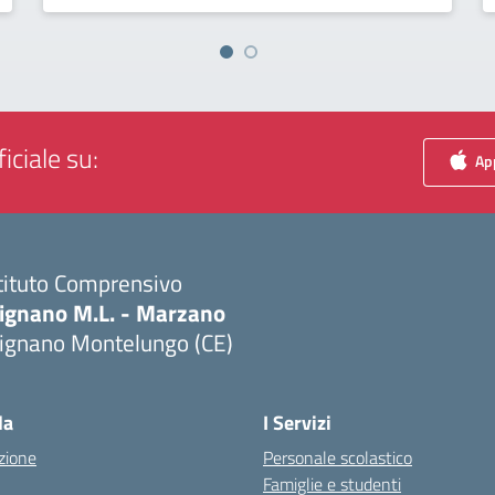
iciale su:
App
tituto Comprensivo
ignano M.L. - Marzano
ignano Montelungo (CE)
Visita la pagina iniziale della scuola
la
I Servizi
zione
Personale scolastico
Famiglie e studenti