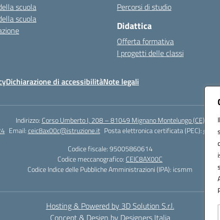
della scuola
Percorsi di studio
della scuola
Didattica
azione
Offerta formativa
I progetti delle classi
cy
Dichiarazione di accessibilità
Note legali
Indirizzo:
Corso Umberto I, 208 – 81049 Mignano Montelungo (CE)
24
Email:
ceic8ax00c@istruzione.it
Posta elettronica certificata (PEC):
ceic8
Codice fiscale: 95005860614
Codice meccanografico:
CEIC8AX00C
Codice Indice delle Pubbliche Amministrazioni (IPA): icsmm
Hosting & Powered by 3D Solution S.r.l.
Concept & Design by Designers Italia