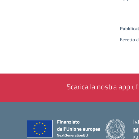
Pubblicat
Eccetto d
Scarica la nostra app uff
Is
M
M