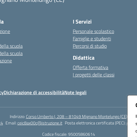
Visita la pagina iniziale della scuola
la
I Servizi
zione
Personale scolastico
Famiglie e studenti
della scuola
Percorsi di studio
della scuola
Didattica
azione
Offerta formativa
I progetti delle classi
cy
Dichiarazione di accessibilità
Note legali
Indirizzo:
Corso Umberto I, 208 – 81049 Mignano Montelungo (CE)
24
Email:
ceic8ax00c@istruzione.it
Posta elettronica certificata (PEC):
ceic8
Codice fiscale: 95005860614