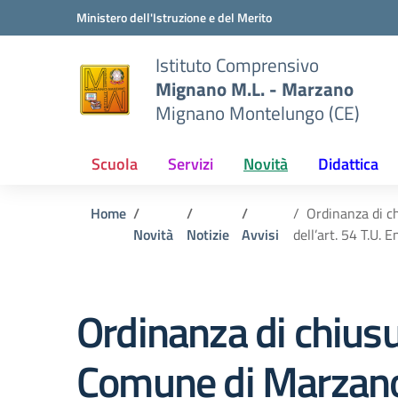
Vai ai contenuti
Vai al menu di navigazione
Vai al footer
Ministero dell'Istruzione e del Merito
Istituto Comprensivo
Mignano M.L. - Marzano
Mignano Montelungo (CE)
Scuola
Servizi
Novità
Didattica
Home
Ordinanza di ch
Novità
Notizie
Avvisi
dell’art. 54 T.U. E
Ordinanza di chiusu
Comune di Marzano 