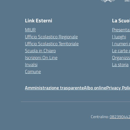
— 
Link Esterni
La Scuo
MIUR
Presenta
Ufficio Scolastico Regionale
I luoghi
Ufficio Scolastico Territoriale
I numeri 
Scuola in Chiaro
Le carte 
Iscrizioni On Line
Organizz
Invalsi
La storia
Comune
Amministrazione trasparente
Albo online
Privacy Poli
Centralino:
08239044