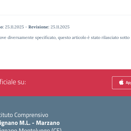
o:
25.11.2025
-
Revisione:
25.11.2025
ove diversamente specificato, questo articolo è stato rilasciato sott
iciale su:
App
tituto Comprensivo
ignano M.L. - Marzano
ignano Montelungo (CE)