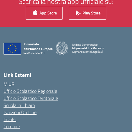
Scarica la nostra app ufficiale su:
App Store
Play Store
Istituto Comprensivo
Mignano M.L. - Marzano
Mignano Montelungo (CE)
— Visita la pagina iniziale della scuola
Link Esterni
MIUR
Ufficio Scolastico Regionale
Ufficio Scolastico Territoriale
Scuola in Chiaro
Iscrizioni On Line
Invalsi
Comune