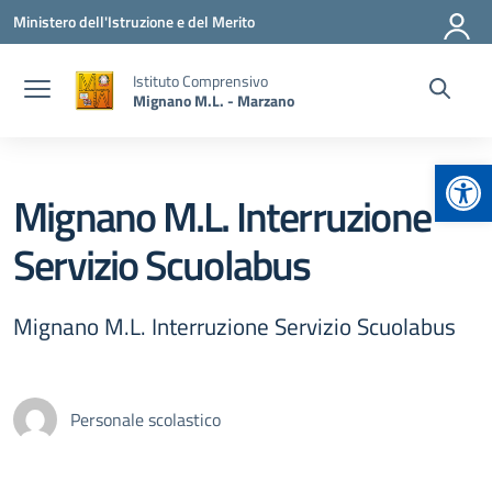
Vai ai contenuti
Vai al menu di navigazione
Vai al footer
Ministero dell'Istruzione e del Merito
Istituto Comprensivo
Mignano M.L. - Marzano
Apr
Mignano M.L. Interruzione
Servizio Scuolabus
Mignano M.L. Interruzione Servizio Scuolabus
Personale scolastico