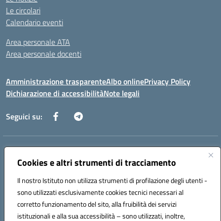
Le circolari
Calendario eventi
Area personale ATA
Area personale docenti
Amministrazione trasparente
Albo online
Privacy Policy
Dichiarazione di accessibilità
Note legali
Seguici su:
Indirizzo:
Corso Umberto I, 208 – 81049 Mignano Montelungo (CE)
Centralino:
Cookies e altri strumenti di tracciamento
0823904424
Email:
ceic8ax00c@istruzione.it
Posta elettronica certificata (PEC):
ceic8ax00c@pec.istruzione.it
Il nostro Istituto non utilizza strumenti di profilazione degli utenti -
Codice fiscale: 95005860614
sono utilizzati esclusivamente cookies tecnici necessari al
Codice meccanografico:
CEIC8AX00C
corretto funzionamento del sito, alla fruibilità dei servizi
Codice Indice delle Pubbliche Amministrazioni (IPA): icsmm
istituzionali e alla sua accessibilità – sono utilizzati, inoltre,