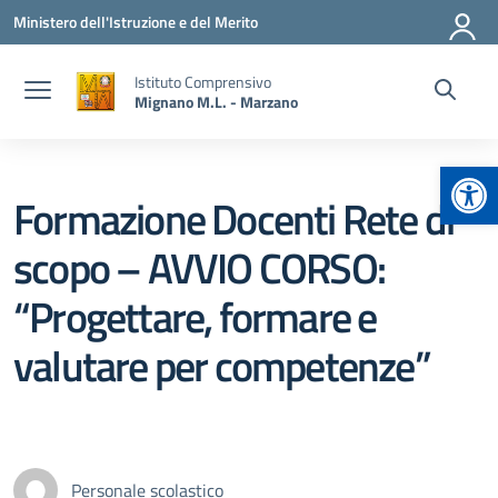
Vai ai contenuti
Vai al menu di navigazione
Vai al footer
Ministero dell'Istruzione e del Merito
Istituto Comprensivo
Mignano M.L. - Marzano
Apr
Formazione Docenti Rete di
scopo – AVVIO CORSO:
“Progettare, formare e
valutare per competenze”
Personale scolastico