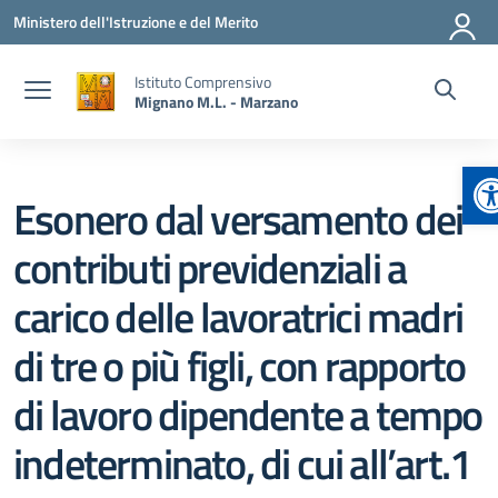
Vai ai contenuti
Vai al menu di navigazione
Vai al footer
Ministero dell'Istruzione e del Merito
Istituto Comprensivo
Mignano M.L. - Marzano
A
Esonero dal versamento dei
contributi previdenziali a
carico delle lavoratrici madri
di tre o più figli, con rapporto
di lavoro dipendente a tempo
indeterminato, di cui all’art.1