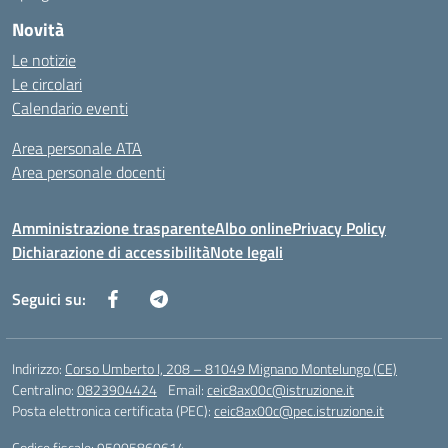
Novità
Le notizie
Le circolari
Calendario eventi
Area personale ATA
Area personale docenti
Amministrazione trasparente
Albo online
Privacy Policy
Dichiarazione di accessibilità
Note legali
Seguici su:
Indirizzo:
Corso Umberto I, 208 – 81049 Mignano Montelungo (CE)
Centralino:
0823904424
Email:
ceic8ax00c@istruzione.it
Posta elettronica certificata (PEC):
ceic8ax00c@pec.istruzione.it
Codice fiscale: 95005860614