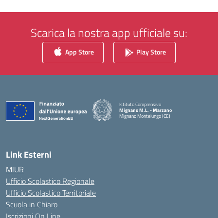
Scarica la nostra app ufficiale su:
App Store
Play Store
Istituto Comprensivo
Mignano M.L. - Marzano
Mignano Montelungo (CE)
— Visita la pagina iniziale della scuola
Link Esterni
MIUR
Ufficio Scolastico Regionale
Ufficio Scolastico Territoriale
Scuola in Chiaro
Iscrizioni On Line