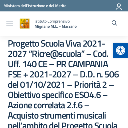
Vai ai contenuti
Vai al menu di navigazione
Vai al footer
Ministero dell'Istruzione e del Merito
Istituto Comprensivo
Mignano M.L. - Marzano
Progetto Scuola Viva 2021-
Apr
2027 “Ricre@scuola” – Cod.
Uff. 140 CE – PR CAMPANIA
FSE + 2021-2027 – D.D. n. 506
del 01/10/2021 – Priorità 2 –
Obiettivo specifico ESO4.6 –
Azione correlata 2.f.6 –
Acquisto strumenti musicali
nell’ambito del Progetto Scuola