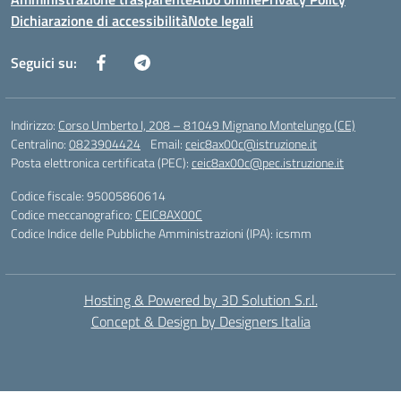
Dichiarazione di accessibilità
Note legali
Seguici su:
Indirizzo:
Corso Umberto I, 208 – 81049 Mignano Montelungo (CE)
Centralino:
0823904424
Email:
ceic8ax00c@istruzione.it
Posta elettronica certificata (PEC):
ceic8ax00c@pec.istruzione.it
Codice fiscale: 95005860614
Codice meccanografico:
CEIC8AX00C
Codice Indice delle Pubbliche Amministrazioni (IPA): icsmm
Hosting & Powered by 3D Solution S.r.l.
Concept & Design by Designers Italia