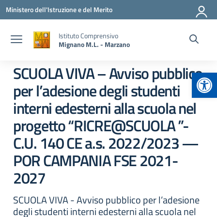
Vai ai contenuti
Vai al menu di navigazione
Vai al footer
Ministero dell'Istruzione e del Merito
Istituto Comprensivo
Mignano M.L. - Marzano
SCUOLA VIVA – Avviso pubblico
Apr
per l’adesione degli studenti
interni edesterni alla scuola nel
progetto “RICRE@SCUOLA ”-
C.U. 140 CE a.s. 2022/2023 —
POR CAMPANIA FSE 2021-
2027
SCUOLA VIVA - Avviso pubblico per l’adesione
degli studenti interni edesterni alla scuola nel