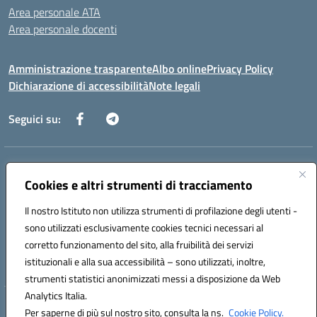
Area personale ATA
Area personale docenti
Amministrazione trasparente
Albo online
Privacy Policy
Dichiarazione di accessibilità
Note legali
Seguici su:
Indirizzo:
Corso Umberto I, 208 – 81049 Mignano Montelungo (CE)
Centralino:
Cookies e altri strumenti di tracciamento
0823904424
Email:
ceic8ax00c@istruzione.it
Posta elettronica certificata (PEC):
ceic8ax00c@pec.istruzione.it
Il nostro Istituto non utilizza strumenti di profilazione degli utenti -
Codice fiscale: 95005860614
sono utilizzati esclusivamente cookies tecnici necessari al
Codice meccanografico:
CEIC8AX00C
corretto funzionamento del sito, alla fruibilità dei servizi
Codice Indice delle Pubbliche Amministrazioni (IPA): icsmm
istituzionali e alla sua accessibilità – sono utilizzati, inoltre,
strumenti statistici anonimizzati messi a disposizione da Web
Analytics Italia.
Hosting & Powered by 3D Solution S.r.l.
Per saperne di più sul nostro sito, consulta la ns.
Cookie Policy.