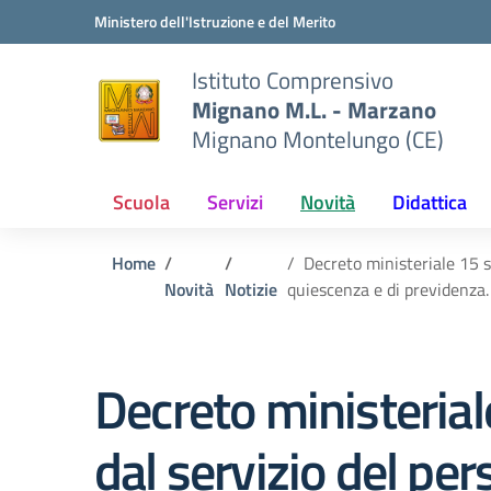
Vai ai contenuti
Vai al menu di navigazione
Vai al footer
Ministero dell'Istruzione e del Merito
Istituto Comprensivo
Mignano M.L. - Marzano
Mignano Montelungo (CE)
Scuola
Servizi
Novità
Didattica
Home
Decreto ministeriale 15 s
Novità
Notizie
quiescenza e di previdenza. 
Decreto ministeria
dal servizio del pe