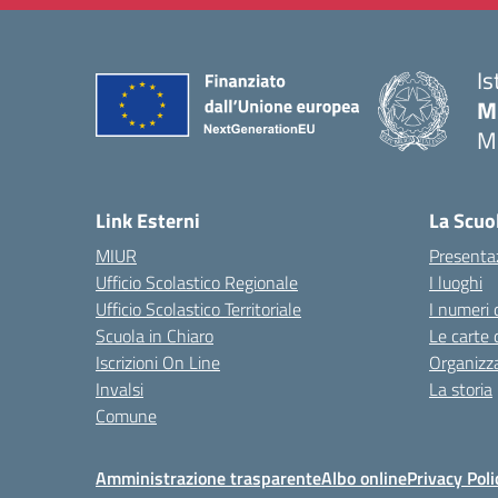
Is
M
M
— 
Link Esterni
La Scuo
MIUR
Presenta
Ufficio Scolastico Regionale
I luoghi
Ufficio Scolastico Territoriale
I numeri 
Scuola in Chiaro
Le carte 
Iscrizioni On Line
Organizz
Invalsi
La storia
Comune
Amministrazione trasparente
Albo online
Privacy Poli