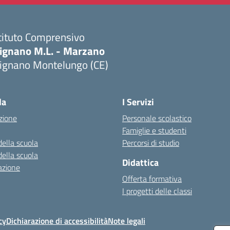
tituto Comprensivo
ignano M.L. - Marzano
ignano Montelungo (CE)
Visita la pagina iniziale della scuola
la
I Servizi
zione
Personale scolastico
Famiglie e studenti
della scuola
Percorsi di studio
della scuola
Didattica
azione
Offerta formativa
I progetti delle classi
cy
Dichiarazione di accessibilità
Note legali