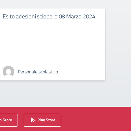
Esito adesioni sciopero 08 Marzo 2024
Conv
Scuo
Personale scolastico
 Store
Play Store