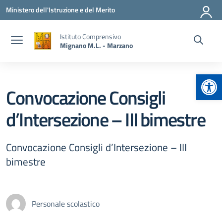
Vai ai contenuti
Vai al menu di navigazione
Vai al footer
Ministero dell'Istruzione e del Merito
Istituto Comprensivo
Mignano M.L. - Marzano
Apr
Convocazione Consigli
d’Intersezione – III bimestre
Convocazione Consigli d’Intersezione – III
bimestre
Personale scolastico