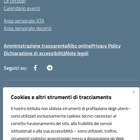
Le circolari
Calendario eventi
Area personale ATA
Area personale docenti
Amministrazione trasparente
Albo online
Privacy Policy
Dichiarazione di accessibilità
Note legali
Seguici su:
Indirizzo:
Corso Umberto I, 208 – 81049 Mignano Montelungo (CE)
Centralino:
Cookies e altri strumenti di tracciamento
0823904424
Email:
ceic8ax00c@istruzione.it
Posta elettronica certificata (PEC):
ceic8ax00c@pec.istruzione.it
Il nostro Istituto non utilizza strumenti di profilazione degli utenti -
Codice fiscale: 95005860614
sono utilizzati esclusivamente cookies tecnici necessari al
Codice meccanografico:
CEIC8AX00C
corretto funzionamento del sito, alla fruibilità dei servizi
Codice Indice delle Pubbliche Amministrazioni (IPA): icsmm
istituzionali e alla sua accessibilità – sono utilizzati, inoltre,
strumenti statistici anonimizzati messi a disposizione da Web