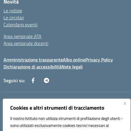
Novità
Le notizie
Le circolari
Calendario eventi
Area personale ATA
Area personale docenti
Amministrazione trasparente
Albo online
Privacy Policy
Dichiarazione di accessibilità
Note legali
Seguici su:
Indirizzo:
Corso Umberto I, 208 – 81049 Mignano Montelungo (CE)
Centralino:
Cookies e altri strumenti di tracciamento
0823904424
Email:
ceic8ax00c@istruzione.it
Posta elettronica certificata (PEC):
ceic8ax00c@pec.istruzione.it
Il nostro Istituto non utilizza strumenti di profilazione degli utenti -
Codice fiscale: 95005860614
sono utilizzati esclusivamente cookies tecnici necessari al
Codice meccanografico:
CEIC8AX00C