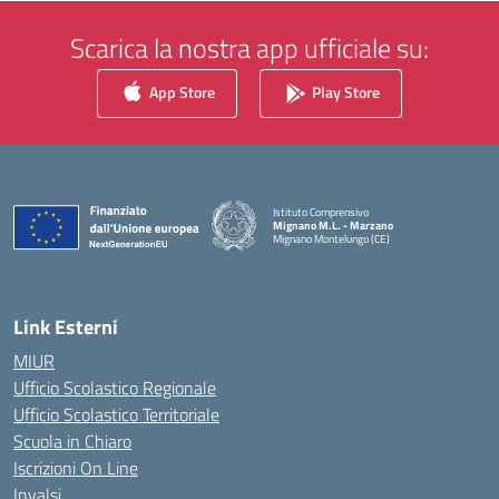
Scarica la nostra app ufficiale su:
App Store
Play Store
Istituto Comprensivo
Mignano M.L. - Marzano
Mignano Montelungo (CE)
— Visita la pagina iniziale della scuola
Link Esterni
MIUR
Ufficio Scolastico Regionale
Ufficio Scolastico Territoriale
Scuola in Chiaro
Iscrizioni On Line
Invalsi