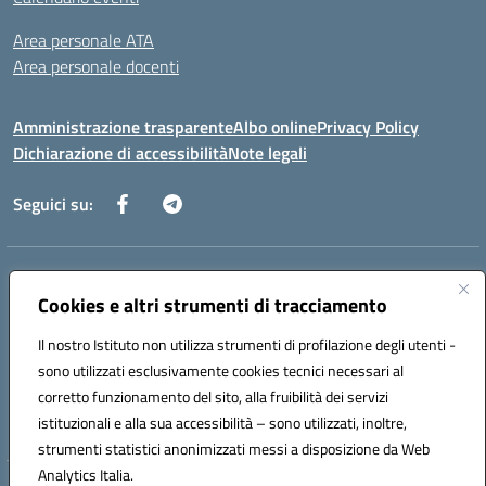
Area personale ATA
Area personale docenti
Amministrazione trasparente
Albo online
Privacy Policy
Dichiarazione di accessibilità
Note legali
Seguici su:
Indirizzo:
Corso Umberto I, 208 – 81049 Mignano Montelungo (CE)
Centralino:
Cookies e altri strumenti di tracciamento
0823904424
Email:
ceic8ax00c@istruzione.it
Posta elettronica certificata (PEC):
ceic8ax00c@pec.istruzione.it
Il nostro Istituto non utilizza strumenti di profilazione degli utenti -
Codice fiscale: 95005860614
sono utilizzati esclusivamente cookies tecnici necessari al
Codice meccanografico:
CEIC8AX00C
corretto funzionamento del sito, alla fruibilità dei servizi
Codice Indice delle Pubbliche Amministrazioni (IPA): icsmm
istituzionali e alla sua accessibilità – sono utilizzati, inoltre,
strumenti statistici anonimizzati messi a disposizione da Web
Analytics Italia.