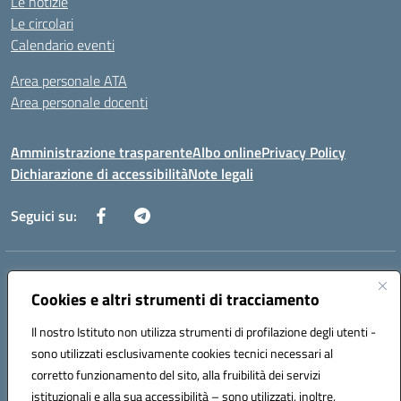
Le notizie
Le circolari
Calendario eventi
Area personale ATA
Area personale docenti
Amministrazione trasparente
Albo online
Privacy Policy
Dichiarazione di accessibilità
Note legali
Seguici su:
Indirizzo:
Corso Umberto I, 208 – 81049 Mignano Montelungo (CE)
Centralino:
Cookies e altri strumenti di tracciamento
0823904424
Email:
ceic8ax00c@istruzione.it
Posta elettronica certificata (PEC):
ceic8ax00c@pec.istruzione.it
Il nostro Istituto non utilizza strumenti di profilazione degli utenti -
Codice fiscale: 95005860614
sono utilizzati esclusivamente cookies tecnici necessari al
Codice meccanografico:
CEIC8AX00C
corretto funzionamento del sito, alla fruibilità dei servizi
Codice Indice delle Pubbliche Amministrazioni (IPA): icsmm
istituzionali e alla sua accessibilità – sono utilizzati, inoltre,