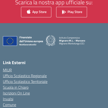
Scarica la nostra app ufficiale su:
App Store
Play Store
Istituto Comprensivo
Mignano M.L. - Marzano
Mignano Montelungo (CE)
— Visita la pagina iniziale della scuola
Link Esterni
MIUR
Ufficio Scolastico Regionale
Ufficio Scolastico Territoriale
Scuola in Chiaro
Iscrizioni On Line
Invalsi
Comune