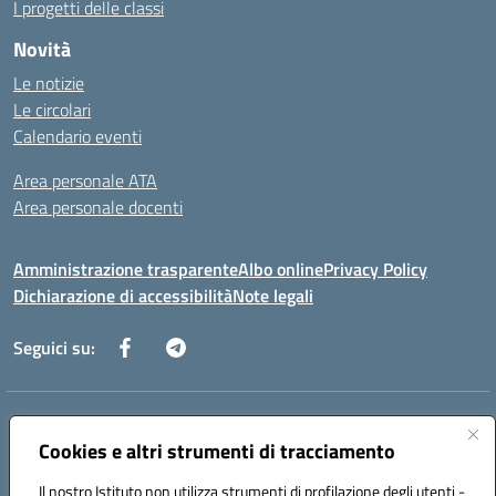
I progetti delle classi
Novità
Le notizie
Le circolari
Calendario eventi
Area personale ATA
Area personale docenti
Amministrazione trasparente
Albo online
Privacy Policy
Dichiarazione di accessibilità
Note legali
Seguici su:
Indirizzo:
Corso Umberto I, 208 – 81049 Mignano Montelungo (CE)
Centralino:
Cookies e altri strumenti di tracciamento
0823904424
Email:
ceic8ax00c@istruzione.it
Posta elettronica certificata (PEC):
ceic8ax00c@pec.istruzione.it
Il nostro Istituto non utilizza strumenti di profilazione degli utenti -