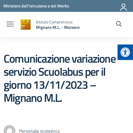
Vai ai contenuti
Vai al menu di navigazione
Vai al footer
Ministero dell'Istruzione e del Merito
Istituto Comprensivo
Mignano M.L. - Marzano
Apr
Comunicazione variazione
servizio Scuolabus per il
giorno 13/11/2023 –
Mignano M.L.
Personale scolastico