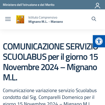
Vai ai contenuti
Vai al menu di navigazione
Vai al footer
Ministero dell'Istruzione e del Merito
Istituto Comprensivo
Mignano M.L. - Marzano
Apr
COMUNICAZIONE SERVIZIO
SCUOLABUS per il giorno 15
Novembre 2024 – Mignano
M.L.
Comunicazione variazione servizio Scuolabus
condotto dal Sig. Comparelli Domenico per il
giorno 15 Novembre 2024 – Mignano M.L.