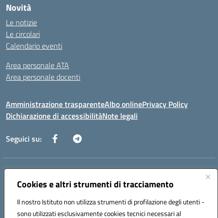
Novità
Le notizie
Le circolari
Calendario eventi
Area personale ATA
Area personale docenti
Amministrazione trasparente
Albo online
Privacy Policy
Dichiarazione di accessibilità
Note legali
Seguici su:
Indirizzo:
Corso Umberto I, 208 – 81049 Mignano Montelungo (CE)
Centralino:
Cookies e altri strumenti di tracciamento
0823904424
Email:
ceic8ax00c@istruzione.it
Posta elettronica certificata (PEC):
ceic8ax00c@pec.istruzione.it
Il nostro Istituto non utilizza strumenti di profilazione degli utenti -
Codice fiscale: 95005860614
sono utilizzati esclusivamente cookies tecnici necessari al