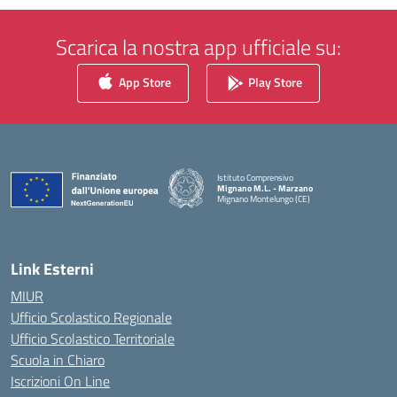
Scarica la nostra app ufficiale su:
App Store
Play Store
Istituto Comprensivo
Mignano M.L. - Marzano
Mignano Montelungo (CE)
— Visita la pagina iniziale della scuola
Link Esterni
MIUR
Ufficio Scolastico Regionale
Ufficio Scolastico Territoriale
Scuola in Chiaro
Iscrizioni On Line