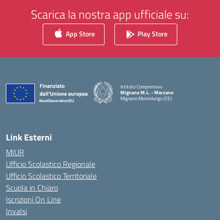
Scarica la nostra app ufficiale su:
App Store
Play Store
Istituto Comprensivo
Mignano M.L. - Marzano
Mignano Montelungo (CE)
— Visita la pagina iniziale della scuola
Link Esterni
MIUR
Ufficio Scolastico Regionale
Ufficio Scolastico Territoriale
Scuola in Chiaro
Iscrizioni On Line
Invalsi