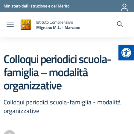
Vai ai contenuti
Vai al menu di navigazione
Vai al footer
Ministero dell'Istruzione e del Merito
Istituto Comprensivo
Mignano M.L. - Marzano
Apr
Colloqui periodici scuola-
famiglia – modalità
organizzative
Colloqui periodici scuola-famiglia - modalità
organizzative