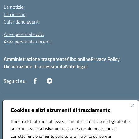
Le notizie
Le circolari
Calendario eventi
Area personale ATA
Area personale docenti
Amministrazione trasparente
Albo online
Privacy Policy
Dichiarazione di accessibilità
Note legali
Seguici su:
Indirizzo:
Corso Umberto I, 208 – 81049 Mignano Montelungo (CE)
Centralino:
Cookies e altri strumenti di tracciamento
0823904424
Email:
ceic8ax00c@istruzione.it
Posta elettronica certificata (PEC):
ceic8ax00c@pec.istruzione.it
Il nostro Istituto non utilizza strumenti di profilazione degli utenti -
Codice fiscale: 95005860614
sono utilizzati esclusivamente cookies tecnici necessari al
Codice meccanografico:
CEIC8AX00C
corretto funzionamento del sito, alla fruibilità dei servizi