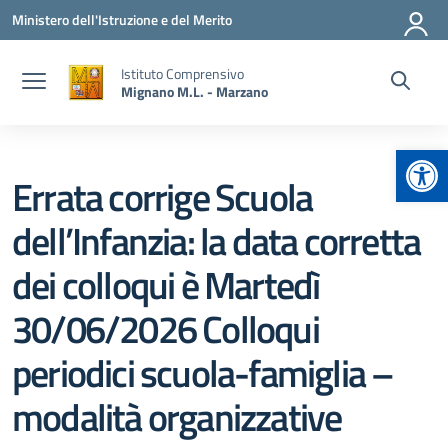
Vai ai contenuti
Vai al menu di navigazione
Vai al footer
Ministero dell'Istruzione e del Merito
Istituto Comprensivo
Mignano M.L. - Marzano
Apr
Errata corrige Scuola
dell’Infanzia: la data corretta
dei colloqui è Martedì
30/06/2026 Colloqui
periodici scuola-famiglia –
modalità organizzative