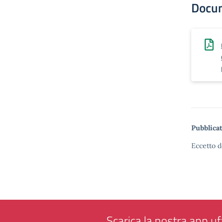
Docu
Pubblicat
Eccetto d
Scarica la nostra app uff