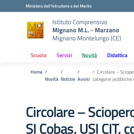
Vai ai contenuti
Vai al menu di navigazione
Vai al footer
Ministero dell'Istruzione e del Merito
Istituto Comprensivo
Mignano M.L. - Marzano
Mignano Montelungo (CE)
Scuola
Servizi
Novità
Didattica
Home
Circolare – Sciope
Novità
Notizie
Avvisi
categorie pubbliche 
Circolare – Sciope
SI Cobas, USI CIT, 