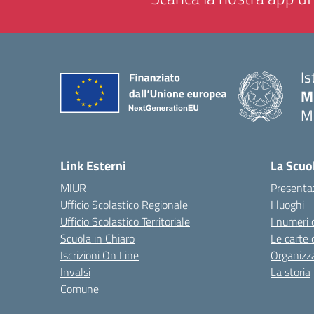
Is
M
M
— 
Link Esterni
La Scuo
MIUR
Presenta
Ufficio Scolastico Regionale
I luoghi
Ufficio Scolastico Territoriale
I numeri 
Scuola in Chiaro
Le carte 
Iscrizioni On Line
Organizz
Invalsi
La storia
Comune