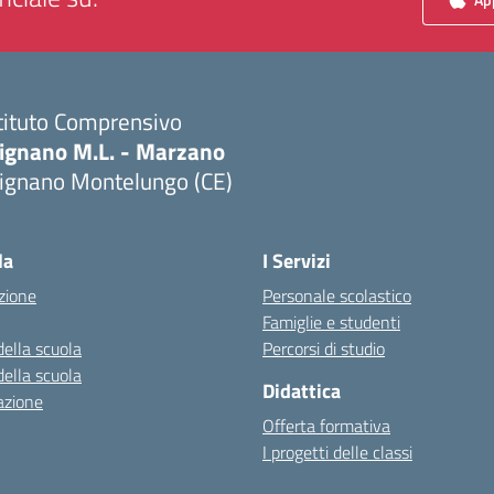
tituto Comprensivo
ignano M.L. - Marzano
ignano Montelungo (CE)
Visita la pagina iniziale della scuola
la
I Servizi
zione
Personale scolastico
Famiglie e studenti
della scuola
Percorsi di studio
della scuola
Didattica
azione
Offerta formativa
I progetti delle classi