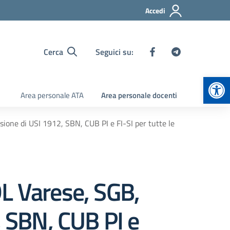
Accedi
Cerca
Seguici su:
Apr
Area personale ATA
Area personale docenti
ione di USI 1912, SBN, CUB PI e FI-SI per tutte le
DL Varese, SGB,
, SBN, CUB PI e