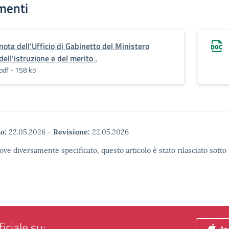
menti
nota dell’Ufficio di Gabinetto del Ministero
dell’istruzione e del merito .
pdf - 158 kb
o:
22.05.2026
-
Revisione:
22.05.2026
ove diversamente specificato, questo articolo è stato rilasciato sott
iciale su:
App