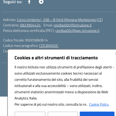
Seguici su:
Indirizzo:
Corso Umberto I, 208 – 81049 Mignano Montelungo (CE)
Centralino:
0823904424
Email:
ceic8ax00c@istruzione.it
Posta elettronica certificata (PEC):
ceic8ax00c@pec.istruzione.it
Codice fiscale: 95005860614
Codice meccanografico:
CEIC8AX00C
Codice Indice delle Pubbliche Amministrazioni (IPA): icsmm
Cookies e altri strumenti di tracciamento
Il nostro Istituto non utilizza strumenti di profilazione degli utenti -
Hosting & Powered by 3D Solution S.r.l.
sono utilizzati esclusivamente cookies tecnici necessari al
Concept & Design by Designers Italia
corretto funzionamento del sito, alla fruibilità dei servizi
istituzionali e alla sua accessibilità – sono utilizzati, inoltre,
strumenti statistici anonimizzati messi a disposizione da Web
Analytics Italia.
Per saperne di più sul nostro sito, consulta la ns.
Cookie Policy.