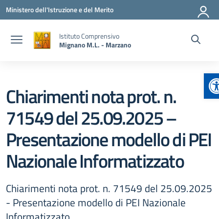
Vai ai contenuti
Vai al menu di navigazione
Vai al footer
Ministero dell'Istruzione e del Merito
Istituto Comprensivo
Mignano M.L. - Marzano
A
Chiarimenti nota prot. n.
71549 del 25.09.2025 –
Presentazione modello di PEI
Nazionale Informatizzato
Chiarimenti nota prot. n. 71549 del 25.09.2025
- Presentazione modello di PEI Nazionale
Informatizzato