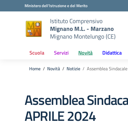
Vai ai contenuti
Vai al menu di navigazione
Vai al footer
Ministero dell'Istruzione e del Merito
Istituto Comprensivo
Mignano M.L. - Marzano
Mignano Montelungo (CE)
Scuola
Servizi
Novità
Didattica
Home
Novità
Notizie
Assemblea Sindacale
Assemblea Sindacal
APRILE 2024