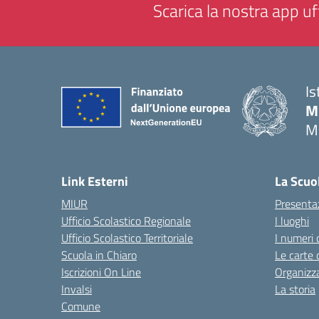
Scarica la nostra app uff
Is
M
M
— 
Link Esterni
La Scuo
MIUR
Presenta
Ufficio Scolastico Regionale
I luoghi
Ufficio Scolastico Territoriale
I numeri 
Scuola in Chiaro
Le carte 
Iscrizioni On Line
Organizz
Invalsi
La storia
Comune