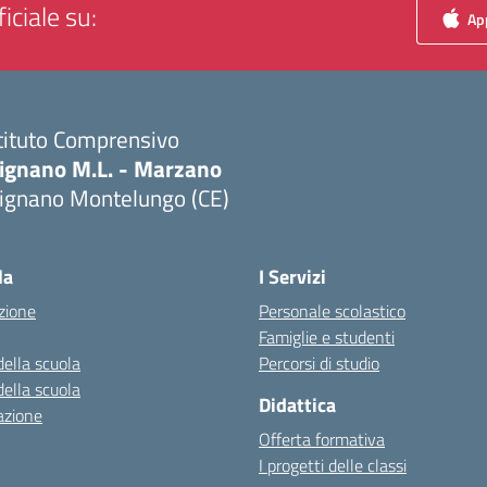
iciale su:
App
tituto Comprensivo
ignano M.L. - Marzano
ignano Montelungo (CE)
Visita la pagina iniziale della scuola
la
I Servizi
zione
Personale scolastico
Famiglie e studenti
della scuola
Percorsi di studio
della scuola
Didattica
azione
Offerta formativa
I progetti delle classi