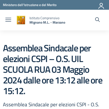
Vai ai contenuti
Vai al menu di navigazione
Vai al footer
Ministero dell'Istruzione e del Merito
Istituto Comprensivo
Mignano M.L. - Marzano
Assemblea Sindacale per
elezioni CSPI – O.S. UIL
SCUOLA RUA 03 Maggio
2024 dalle ore 13:12 alle ore
15:12.
Assemblea Sindacale per elezioni CSPI - O.S.