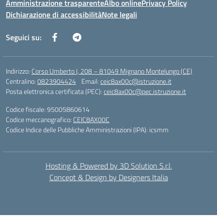
Amministrazione trasparente
Albo online
Privacy Policy
Dichiarazione di accessibilità
Note legali
Seguici su:
Indirizzo:
Corso Umberto I, 208 – 81049 Mignano Montelungo (CE)
Centralino:
0823904424
Email:
ceic8ax00c@istruzione.it
Posta elettronica certificata (PEC):
ceic8ax00c@pec.istruzione.it
Codice fiscale: 95005860614
Codice meccanografico:
CEIC8AX00C
Codice Indice delle Pubbliche Amministrazioni (IPA): icsmm
Hosting & Powered by 3D Solution S.r.l.
Concept & Design by Designers Italia