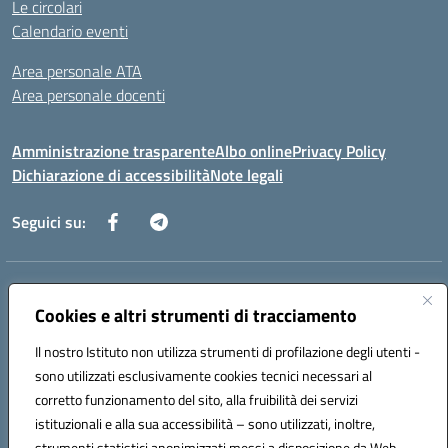
Le circolari
Calendario eventi
Area personale ATA
Area personale docenti
Amministrazione trasparente
Albo online
Privacy Policy
Dichiarazione di accessibilità
Note legali
Seguici su:
Indirizzo:
Corso Umberto I, 208 – 81049 Mignano Montelungo (CE)
Centralino:
Cookies e altri strumenti di tracciamento
0823904424
Email:
ceic8ax00c@istruzione.it
Posta elettronica certificata (PEC):
ceic8ax00c@pec.istruzione.it
Il nostro Istituto non utilizza strumenti di profilazione degli utenti -
Codice fiscale: 95005860614
sono utilizzati esclusivamente cookies tecnici necessari al
Codice meccanografico:
CEIC8AX00C
corretto funzionamento del sito, alla fruibilità dei servizi
Codice Indice delle Pubbliche Amministrazioni (IPA): icsmm
istituzionali e alla sua accessibilità – sono utilizzati, inoltre,
strumenti statistici anonimizzati messi a disposizione da Web