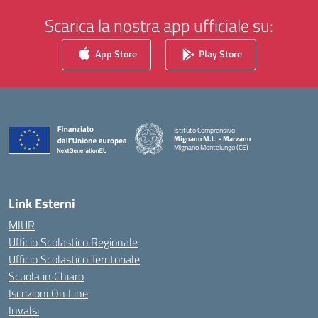
Scarica la nostra app ufficiale su:
App Store
Play Store
Istituto Comprensivo
Mignano M.L. - Marzano
Mignano Montelungo (CE)
— Visita la pagina iniziale della scuola
Link Esterni
MIUR
Ufficio Scolastico Regionale
Ufficio Scolastico Territoriale
Scuola in Chiaro
Iscrizioni On Line
Invalsi