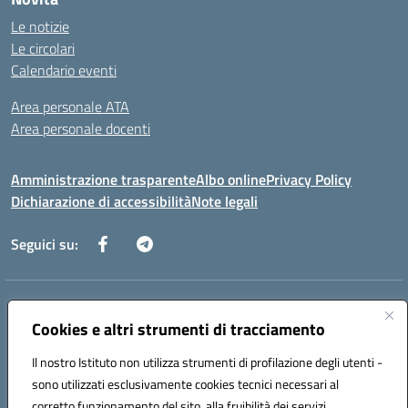
Le notizie
Le circolari
Calendario eventi
Area personale ATA
Area personale docenti
Amministrazione trasparente
Albo online
Privacy Policy
Dichiarazione di accessibilità
Note legali
Seguici su:
Indirizzo:
Corso Umberto I, 208 – 81049 Mignano Montelungo (CE)
Centralino:
Cookies e altri strumenti di tracciamento
0823904424
Email:
ceic8ax00c@istruzione.it
Posta elettronica certificata (PEC):
ceic8ax00c@pec.istruzione.it
Il nostro Istituto non utilizza strumenti di profilazione degli utenti -
Codice fiscale: 95005860614
sono utilizzati esclusivamente cookies tecnici necessari al
Codice meccanografico:
CEIC8AX00C
corretto funzionamento del sito, alla fruibilità dei servizi