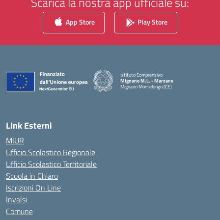
Scarica la nostra app ufficiale su:
App Store
Play Store
Istituto Comprensivo
Mignano M.L. - Marzano
Mignano Montelungo (CE)
— Visita la pagina iniziale della scuola
Link Esterni
MIUR
Ufficio Scolastico Regionale
Ufficio Scolastico Territoriale
Scuola in Chiaro
Iscrizioni On Line
Invalsi
Comune