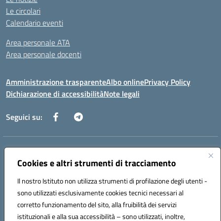
Le circolari
Calendario eventi
Area personale ATA
Area personale docenti
Amministrazione trasparente
Albo online
Privacy Policy
Dichiarazione di accessibilità
Note legali
Seguici su:
Indirizzo:
Corso Umberto I, 208 – 81049 Mignano Montelungo (CE)
Centralino:
Cookies e altri strumenti di tracciamento
0823904424
Email:
ceic8ax00c@istruzione.it
Posta elettronica certificata (PEC):
ceic8ax00c@pec.istruzione.it
Il nostro Istituto non utilizza strumenti di profilazione degli utenti -
Codice fiscale: 95005860614
sono utilizzati esclusivamente cookies tecnici necessari al
Codice meccanografico:
CEIC8AX00C
corretto funzionamento del sito, alla fruibilità dei servizi
Codice Indice delle Pubbliche Amministrazioni (IPA): icsmm
istituzionali e alla sua accessibilità – sono utilizzati, inoltre,