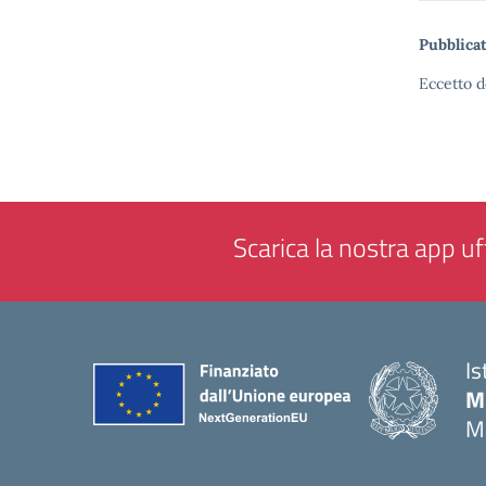
Pubblicat
Eccetto d
Scarica la nostra app uff
Is
M
M
— 