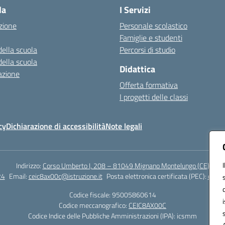
la
I Servizi
zione
Personale scolastico
Famiglie e studenti
della scuola
Percorsi di studio
della scuola
Didattica
azione
Offerta formativa
I progetti delle classi
cy
Dichiarazione di accessibilità
Note legali
Indirizzo:
Corso Umberto I, 208 – 81049 Mignano Montelungo (CE)
24
Email:
ceic8ax00c@istruzione.it
Posta elettronica certificata (PEC):
ceic8
Codice fiscale: 95005860614
Codice meccanografico:
CEIC8AX00C
Codice Indice delle Pubbliche Amministrazioni (IPA): icsmm