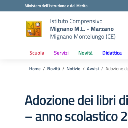
Vai ai contenuti
Vai al menu di navigazione
Vai al footer
Ministero dell'Istruzione e del Merito
Istituto Comprensivo
Mignano M.L. - Marzano
Mignano Montelungo (CE)
Scuola
Servizi
Novità
Didattica
Home
Novità
Notizie
Avvisi
Adozione de
Adozione dei libri d
– anno scolastico