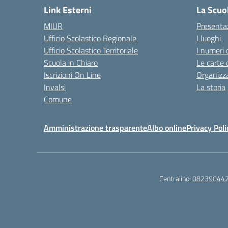
Link Esterni
La Scuo
MIUR
Presenta
Ufficio Scolastico Regionale
I luoghi
Ufficio Scolastico Territoriale
I numeri 
Scuola in Chiaro
Le carte 
Iscrizioni On Line
Organizz
Invalsi
La storia
Comune
Amministrazione trasparente
Albo online
Privacy Poli
Centralino:
08239044