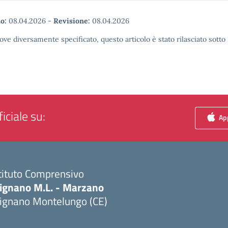
o:
08.04.2026
-
Revisione:
08.04.2026
ove diversamente specificato, questo articolo è stato rilasciato sott
iciale su:
App
tituto Comprensivo
ignano M.L. - Marzano
ignano Montelungo (CE)
Visita la pagina iniziale della scuola